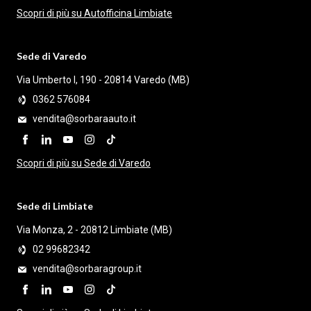
Prese d'aria posteriori
Scopri di più su Autofficina Limbiate
Profilo cromato finestrini
Sede di Varedo
Radio DAB
Via Umberto I, 190 - 20814 Varedo (MB)
Rear Cross Traffic Alert (RCTA)
0362 576084
Regolazione assetto fari
vendita@sorbaraauto.it
Regolazione dello sterzo a 4 posizioni
Regolazione in altezza delle cinture di sicurezza
Scopri di più su Sede di Varedo
anteriori
Retrovisore interno automatico antiabbagliante
Sede di Limbiate
Riconoscimento Segnali Stradali (TSR)
Via Monza, 2 - 20812 Limbiate (MB)
Riscaldamento sedili anteriori
02 99682342
vendita@sorbaragroup.it
Sedile guida con supporto lombare manuale
Sedile guida reg. elettricamente