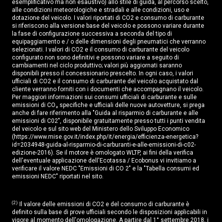
esemplificativo ma non esaustivo) allo stile di guida, al percorso scelto,
Sistema di Assistenza alla Velocità (SAS)
alle condizioni meteorologiche e stradali e alle condizioni, uso e
dotazione del veicolo. I valori riportati di CO2 e consumo di carburante
Sistema di monitoraggio pressione pneumatici
si riferiscono alla versione base del veicolo e possono variare durante
(TPMS)
la fase di configurazione successiva a seconda del tipo di
equipaggiamento e / o delle dimensioni degli pneumatici che verranno
Specchietti esterni colore carrozzeria
selezionati. I valori di CO2 e il consumo di carburante del veicolo
configurato non sono definitivi e possono variare a seguito di
cambiamenti nel ciclo produttivo; valori più aggiornati saranno
Specchietti esterni con indicatore di direzione
disponibili presso il concessionario prescelto. In ogni caso, i valori
ufficiali di CO2 e il consumo di carburante del veicolo acquistato dal
Specchietti esterni con regolazione elettrica
cliente verranno forniti con i documenti che accompagnano il veicolo.
Per maggiori informazioni sui consumi ufficiali di carburante e sulle
Specchietti esterni con ripiegamento automatico
emissioni di CO₂ specifiche e ufficiali delle nuove autovetture, si prega
anche di fare riferimento alla "Guida al risparmio di carburante e alle
Specchietti esterni termici
emissioni di C02", disponibile gratuitamente presso tutti i punti vendita
del veicolo e sul sito web del Ministero dello Sviluppo Economico
(https://www.mise.gov.it/index.php/it/energia/efficienza-energetica?
Spoiler
id=2034948-guida-al-risparmio-di-carburanti-e-alle-emissioni-di-c02-
edizione-2016). Se il motore è omologato WLTP, ai fini della verifica
Tasca porta documenti dietro i sedili anteriori
dell'eventuale applicazione dell'Ecotassa / Ecobonus vi invitiamo a
verificare il valore NEDC "Emissioni di CO 2" e la "Tabella consumi ed
Telecamera posteriore con linee guida dinamiche
emissioni NEDC" riportati nel sito.
Tergicristalli frontali senza telaio
(2)
Il valore delle emissioni di CO2 e del consumo di carburante è
Touchscreen 10.1" a colori
definito sulla base di prove ufficiali secondo le disposizioni applicabili in
vigore al momento dell'omologazione. A partire dal 1° settembre 2018, i