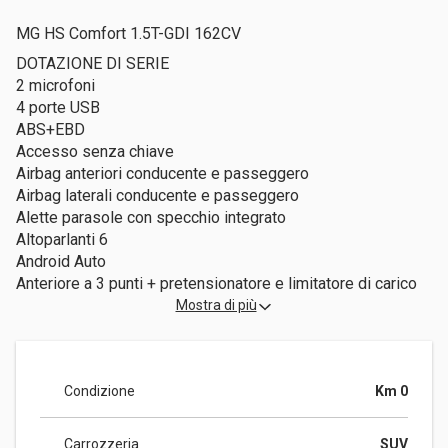
MG HS Comfort 1.5T-GDI 162CV
DOTAZIONE DI SERIE
2 microfoni
4 porte USB
ABS+EBD
Accesso senza chiave
Airbag anteriori conducente e passeggero
Airbag laterali conducente e passeggero
Alette parasole con specchio integrato
Altoparlanti 6
Android Auto
Anteriore a 3 punti + pretensionatore e limitatore di carico
Apple CarPlay
Mostra di più
Aria condizionata posteriore
Assistenza al cambio di corsia (LCW)
Assistenza alla frenata elettrica (EBA)
Condizione
Km 0
Assistenza alla partenza in salita
Avviamento motore tramite pulsante
Avvisatore acustico cinture di sicurezza anteriori e
Carrozzeria
SUV