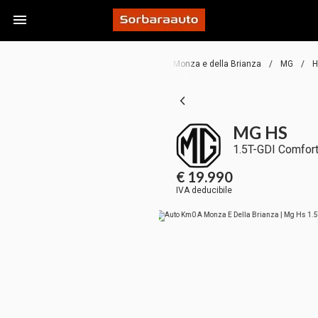
Home
/
Auto
/
Km0
/
Monza e della Brianza
/
MG
/
MG HS
1.5T-GDI Comfor
€ 19.990
IVA deducibile