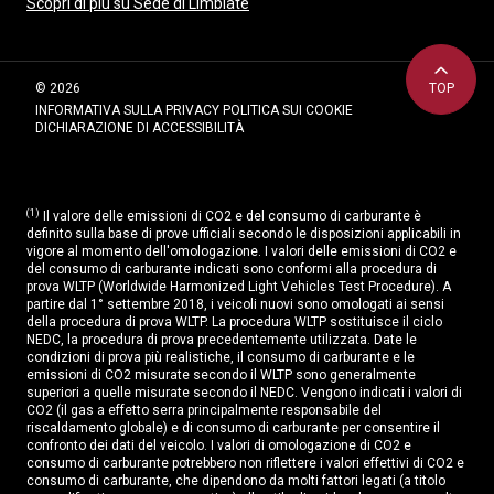
Scopri di più su Sede di Limbiate
Sedile guida regolabile in altezza
Sedili in similpelle
© 2026
TOP
Sedili posteriori con bracciolo centrale con
INFORMATIVA SULLA PRIVACY
POLITICA SUI COOKIE
portabicchieri
DICHIARAZIONE DI ACCESSIBILITÀ
Sedili posteriori ripiegabili e frazionati 40:60
Sensore crepuscolare
(1)
Il valore delle emissioni di CO2 e del consumo di carburante è
definito sulla base di prove ufficiali secondo le disposizioni applicabili in
Sensore pioggia
vigore al momento dell'omologazione. I valori delle emissioni di CO2 e
del consumo di carburante indicati sono conformi alla procedura di
Sensori di parcheggio anteriori e posteriori
prova WLTP (Worldwide Harmonized Light Vehicles Test Procedure). A
partire dal 1° settembre 2018, i veicoli nuovi sono omologati ai sensi
Servosterzo elettrico
della procedura di prova WLTP. La procedura WLTP sostituisce il ciclo
NEDC, la procedura di prova precedentemente utilizzata. Date le
condizioni di prova più realistiche, il consumo di carburante e le
Sistema E-call
emissioni di CO2 misurate secondo il WLTP sono generalmente
superiori a quelle misurate secondo il NEDC. Vengono indicati i valori di
Sistema audio con 6 altoparlanti e 2 microfoni
CO2 (il gas a effetto serra principalmente responsabile del
riscaldamento globale) e di consumo di carburante per consentire il
Sistema di Assistenza al Mantenimento di Corsia
confronto dei dati del veicolo. I valori di omologazione di CO2 e
(LKA)
consumo di carburante potrebbero non riflettere i valori effettivi di CO2 e
consumo di carburante, che dipendono da molti fattori legati (a titolo