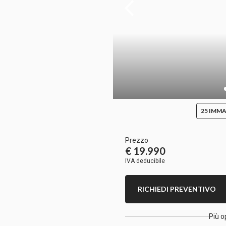
25 IMMA
Prezzo
€ 19.990
IVA deducibile
RICHIEDI PREVENTIVO
Più o