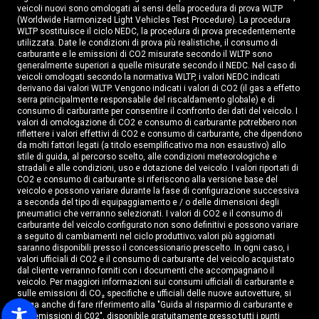
Vernice Standard
veicoli nuovi sono omologati ai sensi della procedura di prova WLTP
(Worldwide Harmonized Light Vehicles Test Procedure). La procedura
WLTP sostituisce il ciclo NEDC, la procedura di prova precedentemente
Volante multifunzione in pelle con impunture
utilizzata. Date le condizioni di prova più realistiche, il consumo di
carburante e le emissioni di CO2 misurate secondo il WLTP sono
generalmente superiori a quelle misurate secondo il NEDC. Nel caso di
veicoli omologati secondo la normativa WLTP, i valori NEDC indicati
derivano dai valori WLTP. Vengono indicati i valori di CO2 (il gas a effetto
serra principalmente responsabile del riscaldamento globale) e di
consumo di carburante per consentire il confronto dei dati del veicolo. I
valori di omologazione di CO2 e consumo di carburante potrebbero non
riflettere i valori effettivi di CO2 e consumo di carburante, che dipendono
da molti fattori legati (a titolo esemplificativo ma non esaustivo) allo
stile di guida, al percorso scelto, alle condizioni meteorologiche e
stradali e alle condizioni, uso e dotazione del veicolo. I valori riportati di
CO2 e consumo di carburante si riferiscono alla versione base del
veicolo e possono variare durante la fase di configurazione successiva
a seconda del tipo di equipaggiamento e / o delle dimensioni degli
pneumatici che verranno selezionati. I valori di CO2 e il consumo di
carburante del veicolo configurato non sono definitivi e possono variare
a seguito di cambiamenti nel ciclo produttivo; valori più aggiornati
saranno disponibili presso il concessionario prescelto. In ogni caso, i
valori ufficiali di CO2 e il consumo di carburante del veicolo acquistato
dal cliente verranno forniti con i documenti che accompagnano il
veicolo. Per maggiori informazioni sui consumi ufficiali di carburante e
sulle emissioni di CO₂ specifiche e ufficiali delle nuove autovetture, si
prega anche di fare riferimento alla "Guida al risparmio di carburante e
alle emissioni di C02", disponibile gratuitamente presso tutti i punti