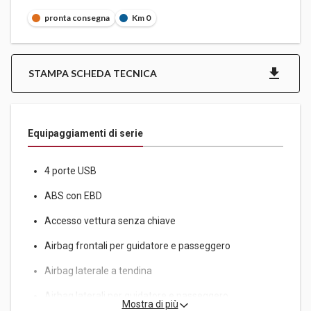
Copertura vano bagagli
Crepuscolare Sensore
pronta consegna
Km 0
Cruscotto virtuale da 12,3"
E-Call
Esp
STAMPA SCHEDA TECNICA
Fari a LED con livellamento
Fari anteriori con funzione "Follow me home"
Fari fendinebbia posteriori
Finiture cromate per finestrini
Equipaggiamenti di serie
Frenata automatica di emergenza (AEB)
Freno di stazionamento elettrico (EPB)
Funzione anti-beccheggio su tutti i finestrini
4 porte USB
Guida puramente elettrica
ABS con EBD
Immobilizzatore
Kit di riparazione pneumatici
Accesso vettura senza chiave
Lettore MP3
Leve del cambio elettroniche
Airbag frontali per guidatore e passeggero
Luce di benvenuto con logo MG
Airbag laterale a tendina
Luce stop ad alta potenza
Luce vano bagagli
Airbag laterali per guidatore e passeggero
Mostra di più
Luci diurne a LED